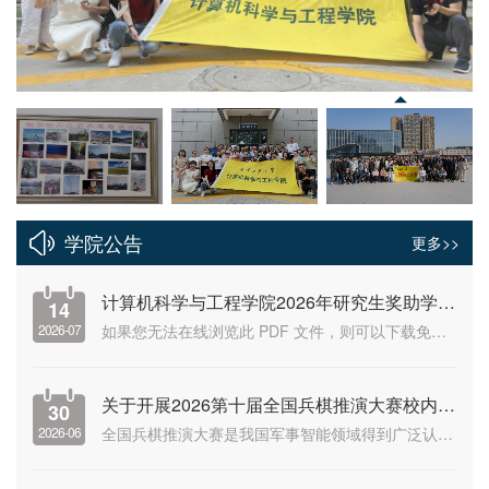
学院公告
更多>>
计算机科学与工程学院2026年研究生奖助学金评选办法汇编
14
2026-07
如果您无法在线浏览此 PDF 文件，则可以下载免费小巧的 福昕(Foxit) PDF 阅读器,安装后即可在线浏览 或下载免费的 Adobe Reader PDF 阅读器,安装后即可在线浏览 或下载此 PDF 文件
关于开展2026第十届全国兵棋推演大赛校内选拔赛的通知
30
2026-06
全国兵棋推演大赛是我国军事智能领域得到广泛认可的高水平赛事，该赛事由中国指挥与控制学会和中国军事科学学会联合组织举办，层次高、影响大，是检验大学生人工智能、大数据和计算机能力的重要平台。2017年首届赛事成功举办以来，已成为国防教育和军民融合常态化全国性赛事活动，对培养高素质指挥谋略人才和新型国防科技人才，推动国防教育创新发展和军事智能实践应用发挥了重要的推动作用。按照大赛赛程安排及学校的统一安排...