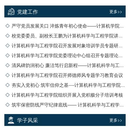
党建工作
更多>>
严守党员发展关口 淬炼青年初心使命——计算机学院学生第六党支部召开预备党员接收大会
校党委委员、副校长王鹏为计算机科学与工程学院讲授专题党课
计算机科学与工程学院召开发展对象培训学员专题研讨会 ----淬炼初心强党性 砥砺实干向组织靠拢
计算机科学与工程学院党委理论中心组召开专题理论学习会
清风碑韵润初心 廉洁笃行启新程——计算机科学与工程学院组织研究生党员赴西安碑林博物馆开展廉政教育主题党日活动
计算机科学与工程学院召开师德师风专题学习教育会议
夯实入党初心 筑牢信仰之基----计算机科学与工程学院入党积极分子专题培训圆满举行
计算机科学与工程学院组织开展入党积极分子培训考核
筑牢保密防线严守纪律底线—— 计算机科学与工程学院赴西北工业大学保密教育实训基地开展专题培训
学子风采
更多>>