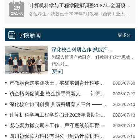
计算机科学与工程学院拟调整2027年全国硕士研究生招生考试初试自命题科目的提醒
29
2026-06
各位考生：我校已于2025年7月发布《西安工业大学计算机科学与工程学院拟调整2026、2027年全国硕士研究生招生考试初试自命题考试科目的通知》，现再次对2027年初试自命题调整内容提醒如下：计算机科学与工程学院2027年全国硕士研究生招生考试专业目录中业务课二，取消808操作系统，仅保留“819数据结构与程序设计”一门自命题。网上报名时，以上级单位2027年招考文件要求和西安工业大学2027年硕士研究生招生专业目录为准，请考生...
学院新闻
更多>>
深化校企科研合作 赋能产...
为深入推进产教融合、科教融汇落地见效，
精准对...
[更多]
产教融合筑实践沃土，实战实训育计科英才——计算机科学与工程学院首批中国银行软件中心专项实习圆满收官
2026/07/30
访企拓岗促就业 校企携手育新人——计算机学院走访乐聚机器人开展暑期访企拓岗促就业专项行动
2026/07/27
深化校企协同创新 共筑科研育人平台 —— 计算机科学与工程学院与北京天宇智巡科技有限公司开展校企合作座谈
2026/07/13
计算机科学与工程学院召开2026年暑期社会实践安全责任落实大会
2026/07/13
凝心聚力抓实期末工作，严守底线筑牢育人防线 ——计算机学院召开学生工作部署会议
2026/07/13
四川边缘算力科技有限公司到访计算机科学与工程学院洽谈合作
2026/07/10