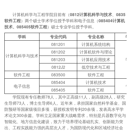
计算机科学与工程学院目前有（
0812计算机科学与技术
、
0835
软件工程
）两个硕士学术学位授予学科和电子信息（
085404计算机
技术、
085405软件工程
）硕士专业学位授予学科。
学科
专业代码
专业名称
学
081201
计算机系统结构
081202
计算机软件与理论
计算机科学与技术
081203
计算机应用技术
学
0812J2
低空技术与工程
软件工程
083500
软件工程
085404
计算机技术
电子信息
专
085405
软件工程
学院现有专任教师78人，其中正高级11人，副高级28人，研究
生导师73人，博士生导师6人。近年来，承担国家自然科学基金、国
防预研等国家级项目多项，获授权发明专利20余项，发表高水平学
术论文300余篇。学科立足国家重大战略需求，特别是兵器数字化与
智能化、地方信息化建设，致力于培养理论基础扎实、创新能力突
出、工程实践能力强的高层次人才，为国防现代化和区域经济社会