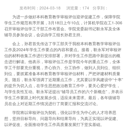
发布时间：2024-03-18 浏览量：
174
分享到：
为进一步做好本科教育教学审核评估迎评促建工作，保障学院
学生工作规范有序开展，3月18日上午10点，计算机学院在工1-306
召开审核评估学工干部工作布置会。学院党委副书记靳永军及全体
辅导员参加会议，会议由学工组长孙君主持。
会上，孙君首先传达了学工部关于我校本科教育教学审核评估
工作及2024年学生工作要点的内容和要点。接着，靳永军对审核评
估的材料收集工作进行安排部署，并对学生工作思路中新提出的概
念进行解读。他表示，审核评估工作是学院今年的重点工作，全体
学工干部要充分重视，齐心协力、分工协作，做到人员到位、组织
到位，要抓紧准备本科教育教学审核评估材料，严把评建材料质量
关。随后，靳永军强调了近期重点工作，尤其要以学风建设中“十率”
的提升为切入点，在学生思想政治教育工作中，要关心爱护学生，
与学生良性互动。靳永军还提出“辅导员工作的六个新概念”，并表示
学生工作要跟上时代发展步伐，适应未来需求。最后，各年级辅导
员在会上对近期工作情况进行了简要汇报和交流讨论。
学院将以审核评估为契机，强化以学生为中心的人才培养思
想，坚持目标导向、问题导向和结果导向，为真正实现以评促建、
以评促改、全面推动学生工作高质量发展打下坚实基础。