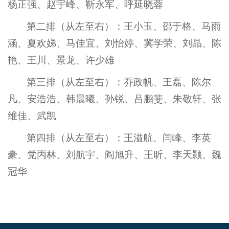
杨正强、赵宇峰、靳永军、呼延晓蓉
第二排（从左至右）：王小玉、邵于格、马雨
涵、夏欢娣、马佳宜、刘怡婷、冀学荣、刘晶、陈
艳、王川、景龙、许少雄
第三排（从左至右）：乔政帆、王磊、陈尔
凡、安浩浩、韩晨曦、孙锐、吕鹏斐、朱敬轩、张
维佳、武凯
第四排（从左至右）：王溢航、闫峰、李英
豪、党丙林、刘航宇、阎旭升、王昕、李天颢、魏
冠华