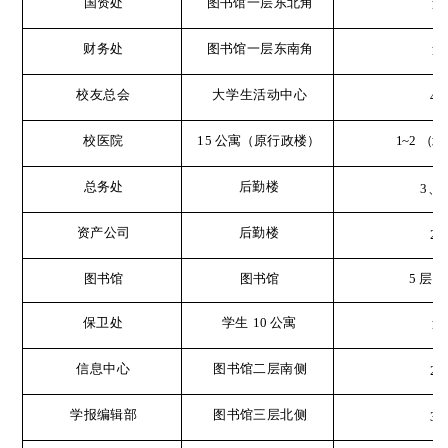
国资处
图书馆一层东北角
1
财务处
图书馆一层东南角
1
校友总会
大学生活动中心
4
15 公寓（原行政楼）
1~2
（北
校医院
总务处
后勤楼
3
、
4
资产公司
后勤楼
2
图书馆
图书馆
5 层
保卫处
学生
10 公寓
1
信息中心
图书馆二层南侧
2
学报编辑部
图书馆三层北侧
3