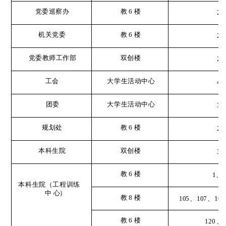
党委巡察办
教
6
楼
2
机关党委
教
6
楼
2
党委教师工作部
双创楼
2
工会
大学生活动中心
4
团委
大学生活动中心
3
规划处
教
6
楼
2
本科生院
双创楼
3
教
6
楼
1
、
3
本科生院（工程训练
中
心）
教
8
楼
105
、
107
、
109
教
6
楼
120
、