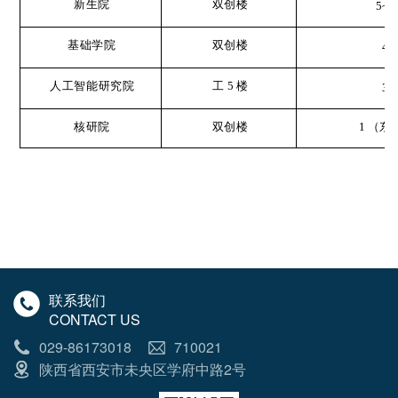
新生院
双创楼
5~6
基础学院
双创楼
4
人工智能研究院
工
5
楼
3
核研院
双创楼
1
（东
联系我们
CONTACT US
029-86173018
710021
陕西省西安市未央区学府中路2号