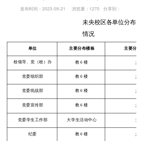
发布时间：2023-09-21 浏览量：
1270
分享到：
未央校区各单位分布
情况
主要分布楼栋
主要分
单位
校领导、党（校）办
教
6
楼
2
党委组织部
教
6
楼
2
党委统战部
教
6
楼
2
党委宣传部
教
6
楼
2
党委学生工作部
大学生活动中心
3
纪委
教
6
楼
2