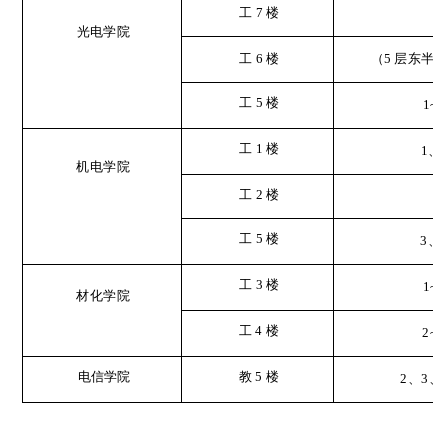
工
7
楼
光电学院
工
6
楼
（
5 层东半
工
5
楼
1~2
工
1
楼
1
、
5
机电学院
工
2
楼
工
5
楼
3
、
4
工
3
楼
1~5
材化学院
工
4
楼
2~5
电信学院
教
5
楼
2
、
3
、
4