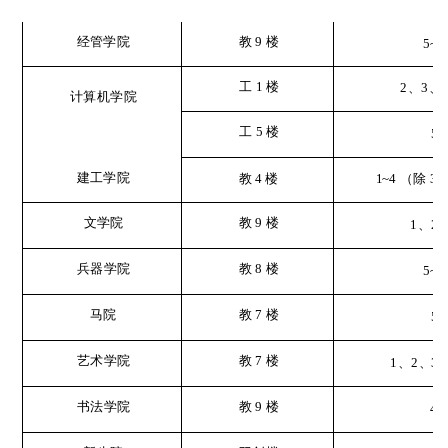
经管学院
教
9
楼
5~6
工
1
楼
2
、
3
、
4
计算机学院
工
5
楼
5
建工学院
教
4
楼
1~4
（除
3
文学院
教
9
楼
1
、
2
兵器学院
教
8
楼
5~6
马院
教
7
楼
5
教
7
楼
艺术学院
1
、
2
、
3
书法学院
教
9
楼
4