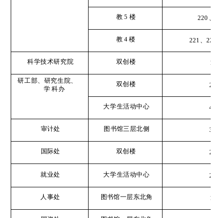
教
5
楼
220
、
教
4
楼
221
、
222
科学技术研究院
双创楼
1
研工部、研究生院、
双创楼
2
学
科办
大学生活动中心
4
审计处
图书馆三层北侧
3
国际处
双创楼
2
就业处
大学生活动中心
2
人事处
图书馆一层东北角
1