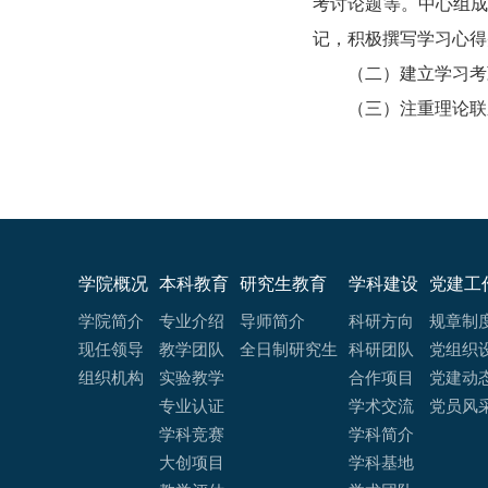
考讨论题等。中心组
记，积极撰写学习心得
（二）建立学习考
（三）注重理论联
学院概况
本科教育
研究生教育
学科建设
党建工
学院简介
专业介绍
导师简介
科研方向
规章制
现任领导
教学团队
全日制研究生
科研团队
党组织
组织机构
实验教学
合作项目
党建动
专业认证
学术交流
党员风
学科竞赛
学科简介
大创项目
学科基地