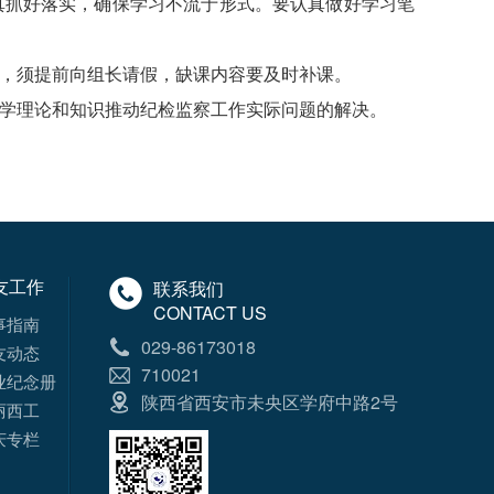
真抓好落实，确保学习不流于形式。要认真做好学习笔
，须提前向组长请假，缺课内容要及时补课。
学理论和知识推动纪检监察工作实际问题的解决。
友工作
联系我们
CONTACT US
事指南
029-86173018
友动态
710021
业纪念册
陕西省西安市未央区学府中路2号
丽西工
庆专栏