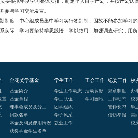
成员要根据年度学习整体安排，制定个人自学计划，并按计划认
并参与学习交流发言。
勤制度。中心组成员集中学习实行签到制，因故不能参加学习的
系实际。学习要坚持学思践悟、学以致用，加强调查研究，用所
作
金花奖学基金
学生工作
工会工作
纪委工作
校
度
基金简介
学生工作动态
活动剪影
规章制度
办
设置
基金章程
学工队伍
学习园地
工作动态
校
态
理事会成员及分工
团学组织
警钟长鸣
毕
采
捐款名单
学子风采
信访举报
美
本金及利息使用情况
就业工作
校
获奖学金学生名单