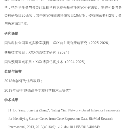
学，指导学生参与各类计算机学科竞赛并获多项国家和省级奖。主持和参与各
类科研项目
20
余项，其中国家省部级科研项目
10
余项，授权国家专利
2
项，参
与教材编写
4
本。
研究课题
国防科技全国重点实验室
目
项
：
XXX
自主规划策略研究
（
2025
-20
26
）
共用技术项目
：
XXX
仿真技术研究（
2024
）
国防
重点
预研
项目：
XXX
博弈仿真技术
（
20
24
-20
25
）
奖励与荣誉
2018
年被评为优秀教师；
2019
年获得“陕西高等学校科学技术三等奖”
学术成果
[1]
Bo Yang, Junying Zhang*, Yaling Yin, Network-Based Inference Framework
for Identifying Cancer Genes from Gene Expression Data, BioMed Research
International, 2013, 2013(401649):1-12. doi:10.1155/2013/401649.