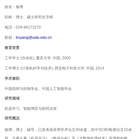
杨博
姓名：
博士、硕士研究生导师
职称：
电话：
029-86173270
邮箱：
boyang
@
xatu.edu.cn
教育背景
重庆大学
工学学士
(
自动化
),
,
中国
,
2000
西安电子科技大学
工学博士
(
计算机科学与技术
),
,
中国
, 20
14
学术兼职
中国指挥与控制学会
、
中国人工智能学会
研究领域
机器学习、智能博弈与协同决策
研究概况
杨博，博士，硕导，已发表或录用学术论文
30
余篇，其中
SCI/EI
检索论文
10
余
篇。主要从事《机器学习》《数据分析》及《大数据处理技术》等课程的教