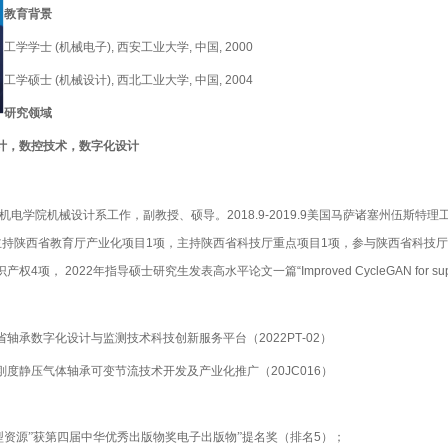
教育背景
机械电子
西安工业大学
工学学士
(
),
,
中国
,
2000
硕士
机械设计
西北工业大学
工学
(
),
,
中国
, 20
04
研究领域
计，数控技术，数字化设计
机电学院机械设计系工作，副教授、硕导。
2
018
.
9
-
2019.9
美国马萨诸塞州伍斯特理
主持陕西省教育厅产业化项目
1
项，主持陕西省科技厅重点项目
1
项，参与陕西省科技厅
识产权
4
项，
2
022
年指导硕士研究生发表高水平论文一篇
“Improved CycleGAN for sup
省轴承数字化设计与监测技术科技创新服务平台
（
2022PT
-0
2
）
刚度静压气体轴承可变节流技术开发及产业化推广
（
20
JC016
）
型资源”获第四届中华优秀出版物奖电子出版物”提名奖（排名
5
）；