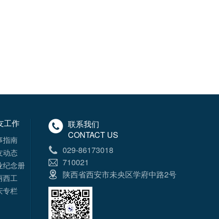
友工作
联系我们
CONTACT US
事指南
029-86173018
友动态
710021
业纪念册
陕西省西安市未央区学府中路2号
丽西工
庆专栏