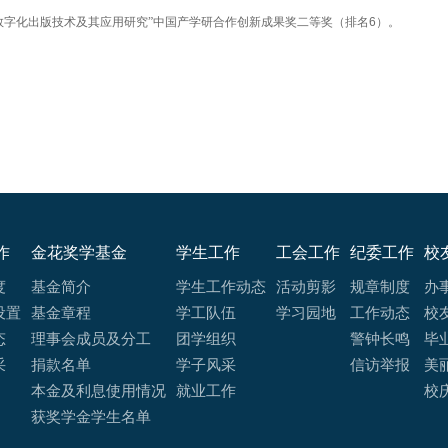
）。
数字化出版技术及其应用研究”中国产学研合作创新成果奖二等奖（排名
6
作
金花奖学基金
学生工作
工会工作
纪委工作
校
度
基金简介
学生工作动态
活动剪影
规章制度
办
设置
基金章程
学工队伍
学习园地
工作动态
校
态
理事会成员及分工
团学组织
警钟长鸣
毕
采
捐款名单
学子风采
信访举报
美
本金及利息使用情况
就业工作
校
获奖学金学生名单