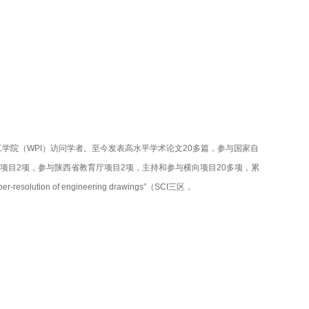
工学院（
WPI
）访问学者。至今发表高水平学术论文
2
0
多篇，参与国家自
项目
2
项，参与陕西省教育厅项目
2
项，主持和参与横向项目
2
0
多项，累
er-resolution of engineering drawings”
（
SCI
三区，