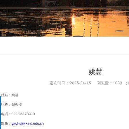
姚慧
发布时间：2025-04-15 浏览量：
1080
分
姚慧
姓名：
副
职称：
教授
电话：
029-86173310
邮箱：
yaohui
@
xatu.edu.cn