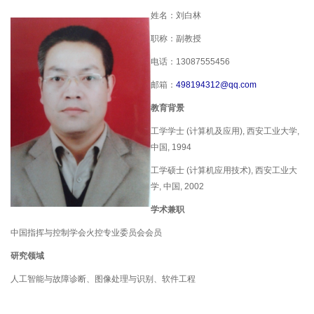
姓名：刘白林
职称：副教授
电话：
13087555456
邮箱：
498194312@
qq.com
教育背景
工学学士
(
计算机及应用
),
西安工业大学
,
中国
, 1994
工学硕士
(
计算机应用技术
),
西安工业大
学
,
中国
, 2002
学术兼职
中国指挥与控制学会火控专业委员会会员
研究领域
人工智能与故障诊断、图像处理与识别、软件工程