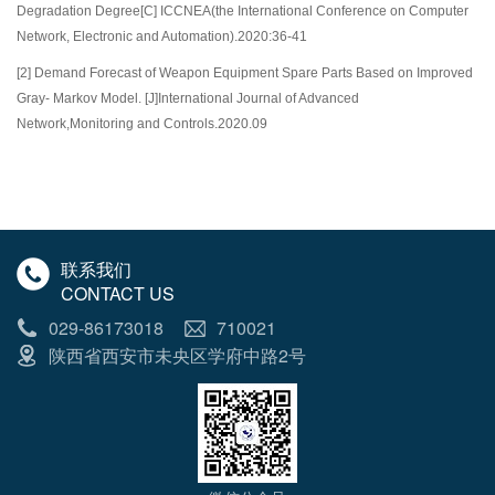
Degradation Degree[C] ICCNEA(the International Conference on Computer
Network, Electronic and Automation).2020:36-41
[2] Demand Forecast of Weapon Equipment Spare Parts Based on Improved
Gray- Markov Model. [J]International Journal of Advanced
Network,Monitoring and Controls.2020.09
联系我们
CONTACT US
029-86173018
710021
陕西省西安市未央区学府中路2号