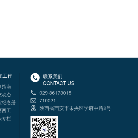
友工作
联系我们
CONTACT US
事指南
029-86173018
友动态
710021
业纪念册
陕西省西安市未央区学府中路2号
丽西工
庆专栏