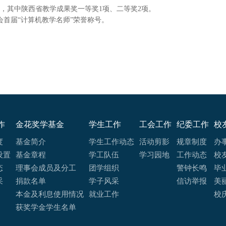
项，其中陕西省教学成果奖一等奖1项、二等奖2项。
会首届
“计算机教学名师”荣誉称号。
作
金花奖学基金
学生工作
工会工作
纪委工作
校
度
基金简介
学生工作动态
活动剪影
规章制度
办
设置
基金章程
学工队伍
学习园地
工作动态
校
态
理事会成员及分工
团学组织
警钟长鸣
毕
采
捐款名单
学子风采
信访举报
美
本金及利息使用情况
就业工作
校
获奖学金学生名单