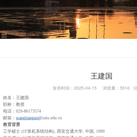
王建国
发布时间：2025-04-15 浏览量：
5516
分
姓名：王建国
职称：教授
电话：
029-86173
574
邮箱：
wangjianguo@
xatu.edu.cn
教育背景
工学硕士
(计算机系统结构), 西安交通大学, 中国, 1999