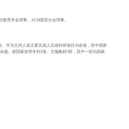
机教育学会理事、
ACM西安分会理事。
任
。
作为主持人或主要完成人完成科研项目
30余项，其中国家
0余篇。
获国家发明专利
3项。
主编教材
3部，其中一部为国家