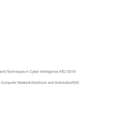
 and Techniques in Cyber Intelligence ATCI 2019
n Computer Network,Electronic and Automatio2020.