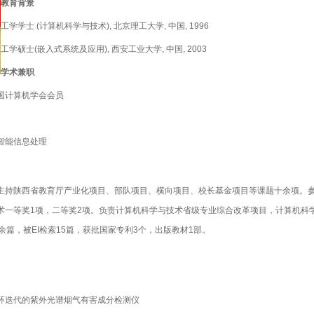
教育背景
工学学士
(
计算机科学与技术
),
北京理工大学
,
中国
, 1996
工学硕士
(
嵌入式系统及应用
),
西安工业大学
,
中国
, 2003
学术兼职
国计算机学会会员
智能信息处理
主持陕西省教育厅产业化项目、部队项目、横向项目、校长基金项目等课题十余项。
术一等奖
1
项，二等奖
2
项。负责计算机科学与技术省级专业综合改革项目，计算机科
余篇，被
EI
检索
15
篇，获批国家专利
3
个，出版教材
1
部。
环迭代的紫外光谱烟气有害成分检测仪