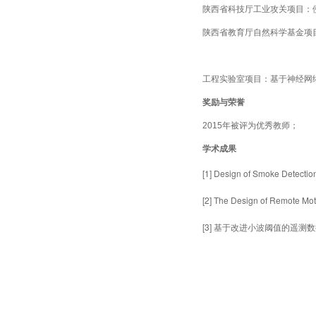
陕西省科技厅工业攻关项目：
陕西省教育厅自然科学基金项
工程实验室项目：基于神经网
奖励与荣誉
2015
年被评为优秀教师；
学术成果
[1]
Design of Smoke Detectio
[2]
The Design of Remote Mot
[3]
基于改进小波阈值的遥测数