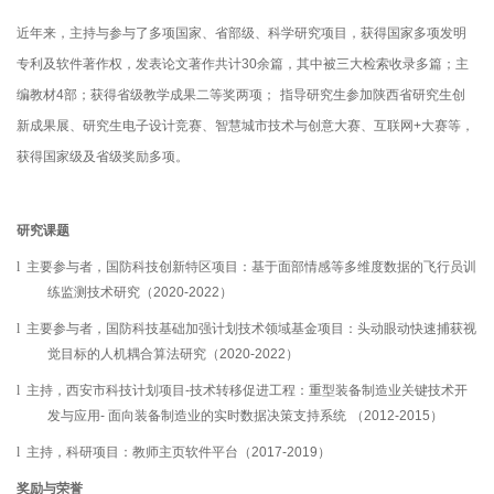
近年来，主持与参与了多项国家、省部级、科学研究项目，获得国家多项发明
专利及软件著作权，发表论文著作共计
30
余篇，其中被三大检索收录多篇；主
编教材
4
部；获得省级教学成果二等奖两项；
指导研究生参加陕西省研究生创
新成果展、研究生电子设计竞赛、智慧城市技术与创意大赛、互联网
+
大赛等，
获得国家级及省级奖励多项。
研究课题
l
主要参与者，国防科技创新特区项目：基于面部情感等多维度数据的飞行员训
练监测技术研究（
2020-2022
）
l
主要参与者，国防科技基础加强计划技术领域基金项目：头动眼动快速捕获视
觉目标的人机耦合算法研究（
2020-2022
）
l
主持，西安市科技计划项目
-
技术转移促进工程：重型装备制造业关键技术开
发与应用
-
面向装备制造业的实时数据决策支持系统
（
2012-2015
）
l
主持，科研项目：教师主页软件平台（
2017-2019
）
奖励与荣誉