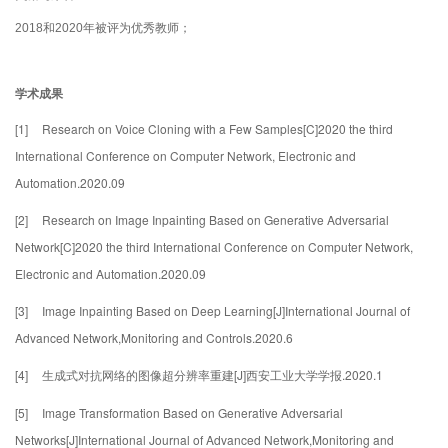
2018
和
2020
年被评为优秀教师；
学术成果
[1]
Research on Voice Cloning with a Few Samples[C]2020 the third
International Conference on Computer Network, Electronic and
Automation.2020.09
[2]
Research on Image Inpainting Based on Generative Adversarial
Network[C]2020 the third International Conference on Computer Network,
Electronic and Automation.2020.09
[3]
Image Inpainting Based on Deep Learning[J]International Journal of
Advanced Network,Monitoring and Controls.2020.6
[4]
[J]
.2020.1
生成式对抗网络的图像超分辨率重建
西安工业大学学报
[5]
Image Transformation Based on Generative Adversarial
Networks[J]International Journal of Advanced Network,Monitoring and