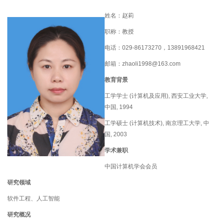
姓名：赵莉
职称：教授
电话：
029-86173270
，
13891968421
邮箱：
zhaoli1998@163.com
教育背景
工学学士
(
计算机及应用
),
西安工业大学
,
中国
, 1994
工学硕士
(
计算机技术
),
南京理工大学
,
中
国
, 2003
学术兼职
中国计算机学会会员
研究领域
软件工程、人工智能
研究概况