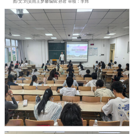
图/文:刘昊雨王梦馨编辑:孙君 审核：李炜