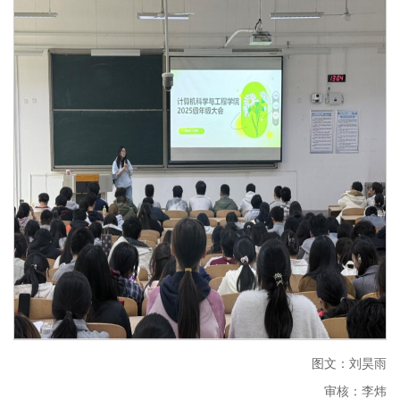
图文：刘昊雨
审核：李炜